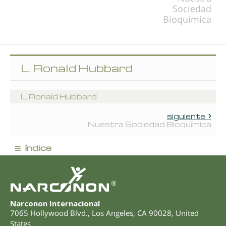
Sociedad
Bioquímica
L. Ronald Hubbard
L. Ronald Hubbard
siguiente
Nuestra Sociedad Bioquímica
≡
índice
®
Narconon Internacional
7065 Hollywood Blvd.
,
Los Angeles
,
CA
90028
,
United
States