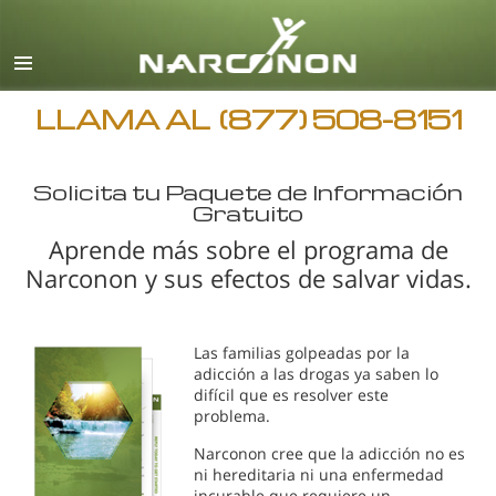
Español
Inglés
Todas las Regiones/Idiomas
LLAMA AL
(877) 508-8151
Solicita tu Paquete de Información
Gratuito
Aprende más sobre el programa de
Narconon y sus efectos de salvar vidas.
Las familias golpeadas por la
adicción a las drogas ya saben lo
difícil que es resolver este
problema.
Narconon cree que la adicción no es
ni hereditaria ni una enfermedad
incurable que requiere un