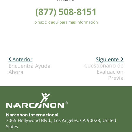
(877) 508-8151
o haz clic aquí para más información
Anterior
Siguiente
Cuestionario de
Encuentra Ayuda
Evaluación
Ahora
Previa
®
Narconon Internacional
7065 Hollywood Blvd.
,
Los Angeles
,
CA
90028
,
United
States