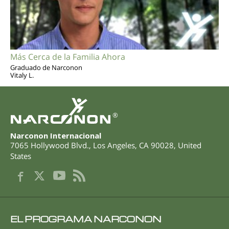
Más Cerca de la Familia Ahora
Graduado de Narconon
Vitaly L.
®
Narconon Internacional
7065 Hollywood Blvd.
,
Los Angeles
,
CA
90028
,
United
States
EL PROGRAMA NARCONON