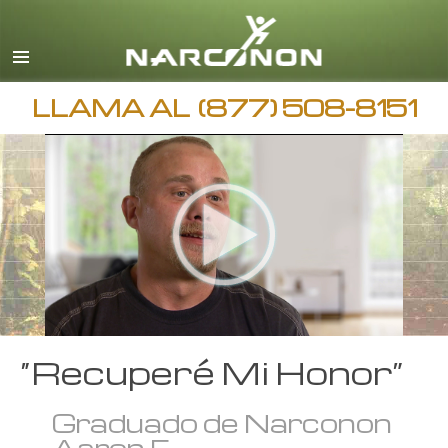
Español
Inglés
Todas las Regiones/Idiomas
LLAMA AL
(877) 508-8151
“Recuperé Mi Honor”
Graduado de Narconon
Aaron F.