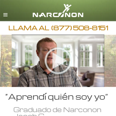
Español
Inglés
Todas las Regiones/Idiomas
LLAMA AL
(877) 508-8151
“Aprendí quién soy yo”
Graduado de Narconon
Jacob C.