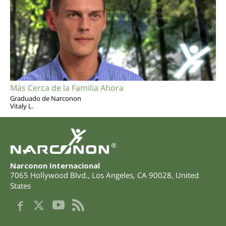
Más Cerca de la Familia Ahora
Graduado de Narconon
Vitaly L.
®
Narconon Internacional
7065 Hollywood Blvd.
,
Los Angeles
,
CA
90028
,
United
States