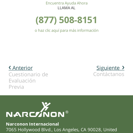
Encuentra Ayuda Ahora
LLAMA AL
(877) 508-8151
o haz clic aquí para más información
Anterior
Siguiente
Contáctanos
Cuestionario de
Evaluación
Previa
®
Narconon Internacional
7065 Hollywood Blvd.
,
Los Angeles
,
CA
90028
,
United