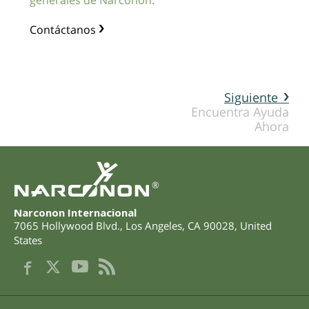
generales de Narconon.
Contáctanos
Siguiente
Encuentra Ayuda
Ahora
®
Narconon Internacional
7065 Hollywood Blvd.
,
Los Angeles
,
CA
90028
,
United
States