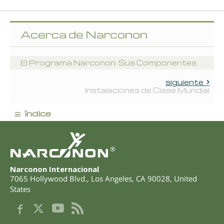
Acerca de Narconon
El Programa Narconon: Sus Componentes
siguiente
Instalaciones de Clase Mundial
≡
índice
®
Narconon Internacional
7065 Hollywood Blvd.
,
Los Angeles
,
CA
90028
,
United
States