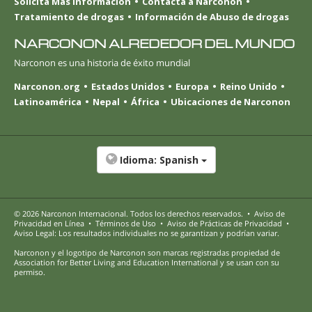
Solicita Más información
Contacta a Narconon
Tratamiento de drogas
Información de Abuso de drogas
NARCONON ALREDEDOR DEL MUNDO
Narconon es una historia de éxito mundial
Narconon.org
Estados Unidos
Europa
Reino Unido
Latinoamérica
Nepal
África
Ubicaciones de Narconon
Idioma:
Spanish
© 2026
Narconon Internacional
. Todos los derechos reservados.
•
Aviso de
Privacidad en Línea
•
Términos de Uso
•
Aviso de Prácticas de Privacidad
•
Aviso Legal: Los resultados individuales no se garantizan y podrían variar.
Narconon y el logotipo de Narconon son marcas registradas propiedad de
Association for Better Living and Education International y se usan con su
permiso.