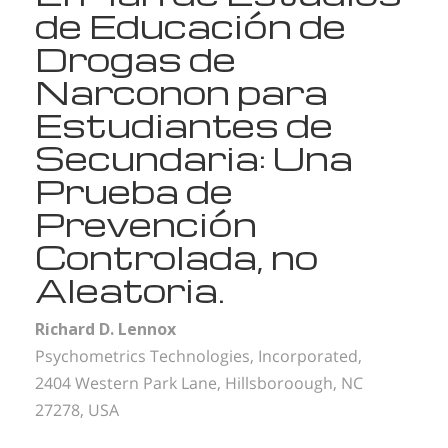
de Educación de
Drogas de
Narconon para
Estudiantes de
Secundaria: Una
Prueba de
Prevención
Controlada, no
Aleatoria.
Richard D. Lennox
Psychometrics Technologies, Incorporated,
2404 Western Park Lane, Hillsboroough, NC
27278, USA