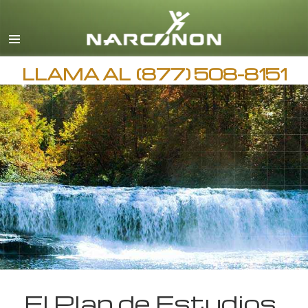
Español
Todas las Regiones/Idiomas
LLAMA AL
(877) 508-8151
El Plan de Estudios