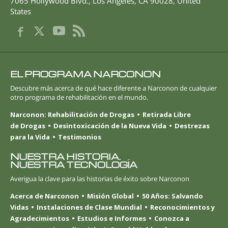
7065 Hollywood Blvd.
,
Los Angeles
,
CA
90028
,
United
States
EL PROGRAMA NARCONON
Descubre más acerca de qué hace diferente a Narconon de cualquier
otro programa de rehabilitación en el mundo.
Narconon: Rehabilitación de Drogas
Retirada Libre
de Drogas
Desintoxicación de la Nueva Vida
Destrezas
para la Vida
Testimonios
NUESTRA HISTORIA.
NUESTRA TECNOLOGÍA
Averigua la clave para las historias de éxito sobre Narconon
Acerca de Narconon
Misión Global
50 Años: Salvando
Vidas
Instalaciones de Clase Mundial
Reconocimientos y
Agradecimientos
Estudios e Informes
Conozca a