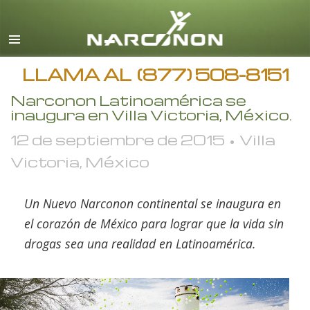
Español
Inglés
Todas las Regiones/Idiomas
LLAMA AL
(877) 508-8151
Narconon Latinoamérica se
inaugura en Villa Victoria, México.
12 de septiembre de 2015 • Villa
Victoria, México
Un Nuevo Narconon continental se inaugura en
el corazón de México para lograr que la vida sin
drogas sea una realidad en Latinoamérica.