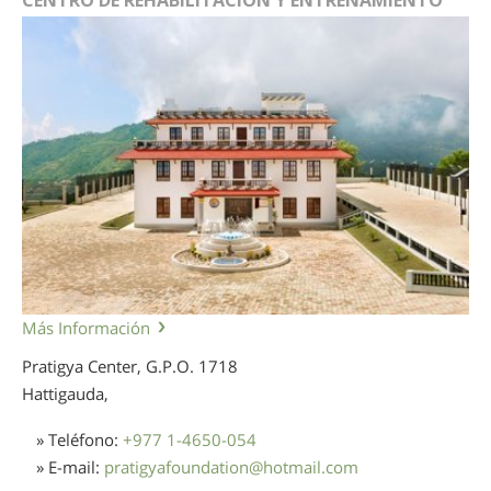
CENTRO DE REHABILITACIÓN Y ENTRENAMIENTO
Más Información
Pratigya Center, G.P.O. 1718
Hattigauda,
» Teléfono:
+977 1-4650-054
» E-mail:
pratigyafoundation
@
hotmail.com