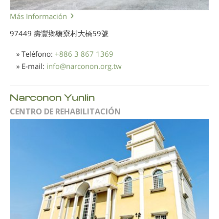
Más Información
97449 壽豐鄉鹽寮村大橋59號
» Teléfono:
+886 3 867 1369
» E-mail:
info
@
narconon.org.tw
Narconon Yunlin
CENTRO DE REHABILITACIÓN