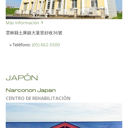
Más Información
雲林縣土庫鎮大荖里好收36號
» Teléfono:
(05) 662-5500
JAPÓN
Narconon Japan
CENTRO DE REHABILITACIÓN