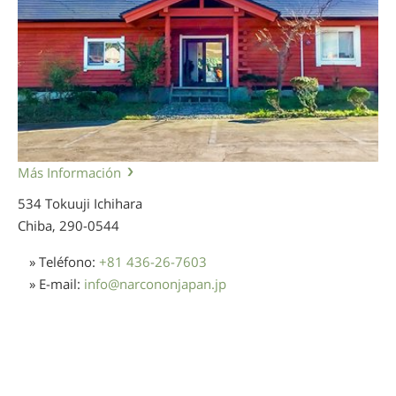
Más Información
534 Tokuuji Ichihara
Chiba,
290-0544
» Teléfono:
+81 436-26-7603
» E-mail:
info
@
narcononjapan.jp