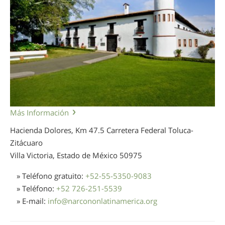
Más Información
Hacienda Dolores, Km 47.5 Carretera Federal Toluca-
Zitácuaro
Villa Victoria, Estado de México
50975
» Teléfono gratuito:
+52-55-5350-9083
» Teléfono:
+52 726-251-5539
» E-mail:
info
@
narcononlatinamerica.org