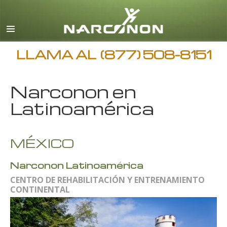
Español
Inglés
Todas las Regiones/Idiomas
LLAMA AL
(877) 508-8151
Narconon en
Latinoamérica
MÉXICO
Narconon Latinoamérica
CENTRO DE REHABILITACIÓN Y ENTRENAMIENTO
CONTINENTAL