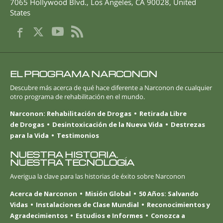
7065 Hollywood Blvd.
,
Los Angeles
,
CA
90028
,
United
States
EL PROGRAMA NARCONON
Descubre más acerca de qué hace diferente a Narconon de cualquier
otro programa de rehabilitación en el mundo.
Narconon: Rehabilitación de Drogas
Retirada Libre
de Drogas
Desintoxicación de la Nueva Vida
Destrezas
para la Vida
Testimonios
NUESTRA HISTORIA.
NUESTRA TECNOLOGÍA
Averigua la clave para las historias de éxito sobre Narconon
Acerca de Narconon
Misión Global
50 Años: Salvando
Vidas
Instalaciones de Clase Mundial
Reconocimientos y
Agradecimientos
Estudios e Informes
Conozca a