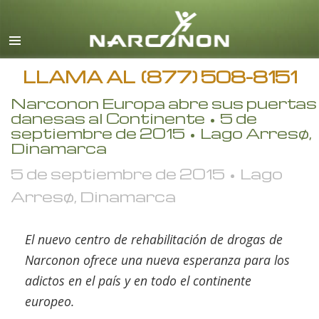
Español
Inglés
Todas las Regiones/Idiomas
LLAMA AL
(877) 508-8151
Narconon Europa abre sus puertas
danesas al Continente • 5 de
septiembre de 2015 • Lago Arresø,
Dinamarca
5 de septiembre de 2015 • Lago
Arresø, Dinamarca
El nuevo centro de rehabilitación de drogas de
Narconon ofrece una nueva esperanza para los
adictos en el país y en todo el continente
europeo.