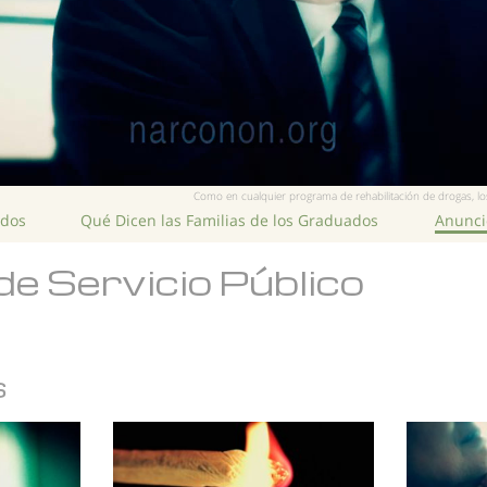
Como en cualquier programa de rehabilitación de drogas, los
ados
Qué Dicen las Familias de los Graduados
Anuncio
de Servicio Público
s