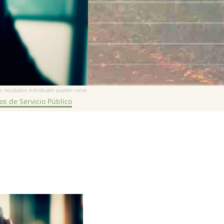
 resultados individuales pueden variar.
s de Servicio Público