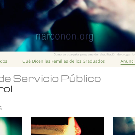
Como en cualquier programa de rehabilitación de drogas, los
ados
Qué Dicen las Familias de los Graduados
Anuncio
de Servicio Público
rol
s