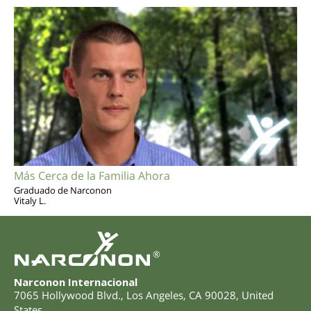
Más Cerca de la Familia Ahora
Graduado de Narconon
Vitaly L.
®
Narconon Internacional
7065 Hollywood Blvd.
,
Los Angeles
,
CA
90028
,
United
States