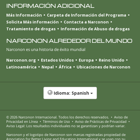
INFORMACIÓN ADICIONAL
Más Información
Carpeta de Información del Programa
Solicita Más información
Contacta a Narconon
Tratamiento de drogas
Información de Abuso de drogas
NARCONON ALREDEDOR DEL MUNDO
Narconon es una historia de éxito mundial
Narconon.org
Estados Unidos
Europa
Reino Unido
Latinoamérica
Nepal
África
Ubicaciones de Narconon
Idioma:
Spanish
© 2026
Narconon Internacional
. Todos los derechos reservados.
•
Aviso de
Privacidad en Línea
•
Términos de Uso
•
Aviso de Prácticas de Privacidad
•
Aviso Legal: Los resultados individuales no se garantizan y podrían variar.
Narconon y el logotipo de Narconon son marcas registradas propiedad de
Association for Better Living and Education International y se usan con su