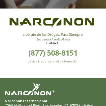
®
Libérate de las Drogas. Para Siempre.
Encuentra Ayuda Ahora
LLAMA AL
(877) 508-8151
o haz clic aquí para más información
®
Narconon Internacional
7065 Hollywood Blvd.
,
Los Angeles
,
CA
90028
,
United